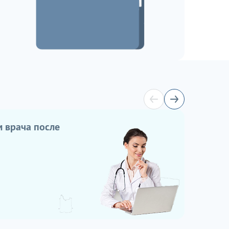
 врача после
ЧЕК
П