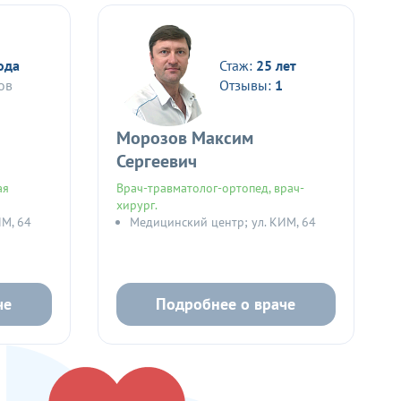
ода
Стаж:
25 лет
ов
Отзывы:
1
Морозов Максим
Сергеевич
ая
Врач-травматолог-ортопед, врач-
хирург.
ИМ, 64
Медицинский центр; ул. КИМ, 64
че
Подробнее о враче