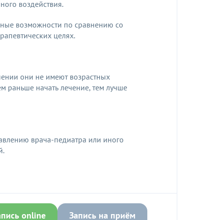
ного воздействия.
орные возможности по сравнению со
ерапевтических целях.
нении они не имеют возрастных
ем раньше начать лечение, тем лучше
равлению врача-педиатра или иного
й.
апись online
Запись на приём