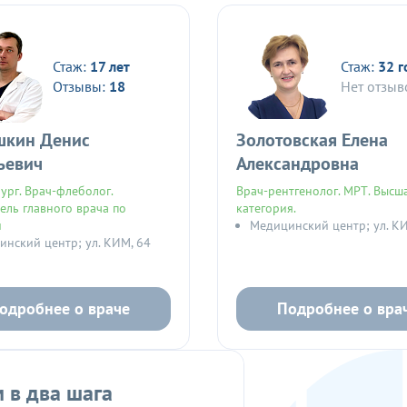
Стаж:
17 лет
Стаж:
32 г
Отзывы:
18
Нет отзыв
кин Денис
Золотовская Елена
ьевич
Александровна
ург. Врач-флеболог.
Врач-рентгенолог. МРТ. Высш
ель главного врача по
категория.
и
Медицинский центр; ул. К
нский центр; ул. КИМ, 64
одробнее о враче
Подробнее о вра
 в два шага