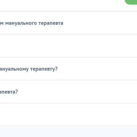
м мануального терапевта
ануальному терапевту?
апевта?