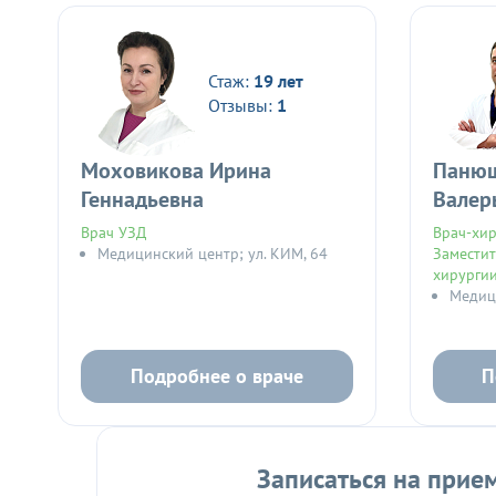
Стаж:
19 лет
Отзывы:
1
Моховикова Ирина
Панюш
Геннадьевна
Валер
Врач УЗД
Врач-хир
Медицинский центр; ул. КИМ, 64
Заместит
хирурги
Медици
Подробнее о враче
П
Записаться на прием