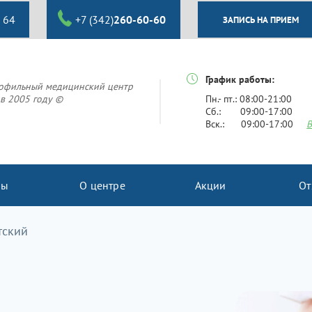
 64
+7 (342)
260-60-60
ЗАПИСЬ НА ПРИЕМ
График работы:
офильный медицинский центр
в 2005 году ©
Пн.- пт.: 08:00-21:00
Сб.: 09:00-17:00
Вск.: 09:00-17:00
В
ны
О центре
Акции
От
тский