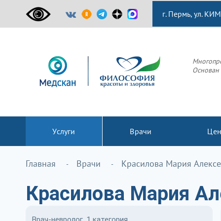
г. Пермь, ул. КИМ
Многопр
Основан 
Услуги
Врачи
Це
Главная
Врачи
Красилова Мария Алекс
Красилова Мария Ал
Врач-невролог, 1 категория