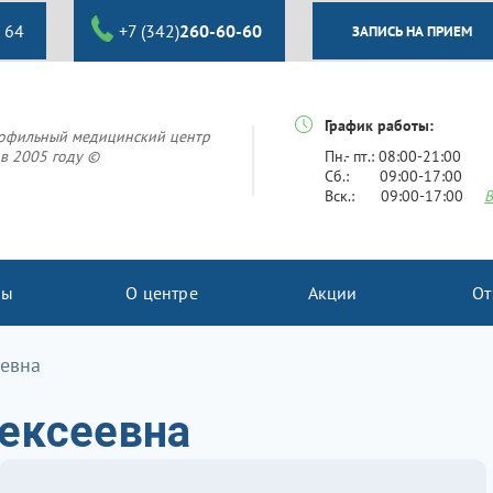
 64
+7 (342)
260-60-60
ЗАПИСЬ НА ПРИЕМ
График работы:
офильный медицинский центр
в 2005 году ©
Пн.- пт.: 08:00-21:00
Сб.: 09:00-17:00
Вск.: 09:00-17:00
В
ны
О центре
Акции
От
еевна
ексеевна