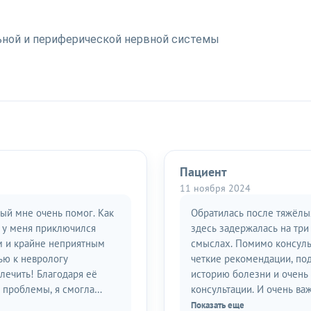
льной и периферической нервной системы
Пациент
11 ноября 2024
рый мне очень помог. Как
Обратилась после тяжёлых
я у меня приключился
здесь задержалась на три
м и крайне неприятным
смыслах. Помимо консуль
ью к неврологу
четкие рекомендации, по
лечить! Благодаря её
историю болезни и очень 
 проблемы, я смогла
консультации. И очень ва
откого периода времени!
эмпатия и доброжелательн
Показать еще