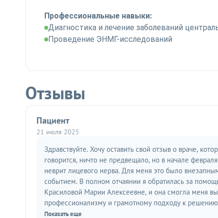
Профессиональные навыки:
Диагностика и лечение заболеваний центра
Проведение ЭНМГ-исследований
Отзывы
Пациент
21 июля 2025
Здравствуйте. Хочу оставить свой отзыв о враче, кото
говорится, ничто не предвещало, но в начале феврал
неврит лицевого нерва. Для меня это было внезапны
событием. В полном отчаянии я обратилась за помощ
Красиловой Марии Алексеевне, и она смогла меня вы
профессионализму и грамотному подходу к решению
полностью восстановиться в течение достаточно кор
Показать еще