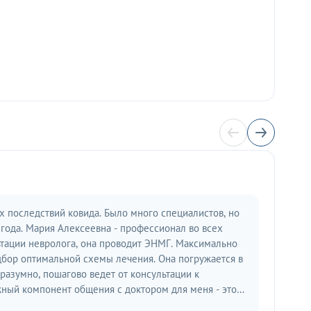
 последствий ковида. Было много специалистов, но
 года. Мария Алексеевна - профессионал во всех
тации невролога, она проводит ЭНМГ. Максимально
дбор оптимальной схемы лечения. Она погружается в
разумно, пошагово ведет от консультации к
жный компонент общения с доктором для меня - это
ость. Выражаю доктору признательность за все!