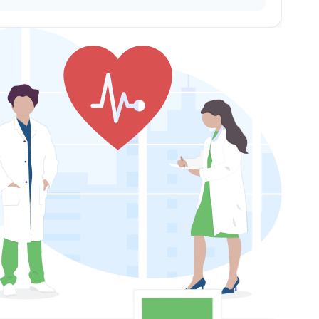
rov.ru/perm/vrach/470163-krasilova/