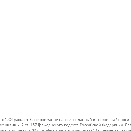
той. Обращаем Ваше внимание на то, что данный интернет-сайт носи
жениями ч. 2 ст. 437 Гражданского кодекса Российской Федерации. Д
дицинского центра "Философия красоты и здоровья". Запрещается скач