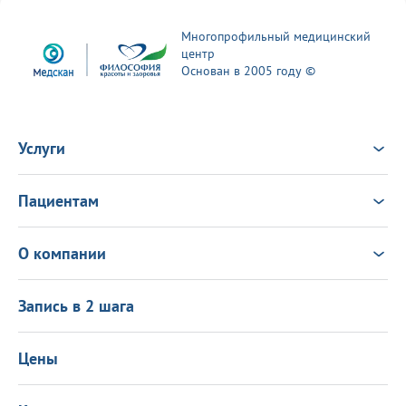
Многопрофильный медицинский
центр
Основан в 2005 году ©
Услуги
Услуги
Врачи
Пациентам
Анализы
Консультация Онлайн
Чек-ап
Выезд врача на дом
Новости
О компании
Налоговый вычет
Политика в области качества
О центре
Подарочные сертификаты
Информация для пациентов
Запись в 2 шага
Программа лояльности
Оставить отзыв
Лицензиии
Вакансии
Цены
Политика конфиденциальности