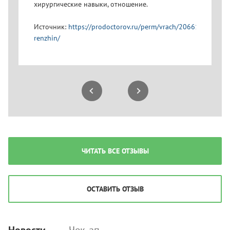
хирургические навыки, отношение.
положител
Так как в
Источник:
https://prodoctorov.ru/perm/vrach/206612-
пластичес
renzhin/
Источник
renzhin/
ЧИТАТЬ ВСЕ ОТЗЫВЫ
ОСТАВИТЬ ОТЗЫВ