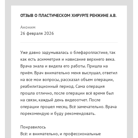
ОТЗЫВ О ПЛАСТИЧЕСКОМ ХИРУРГЕ РЕНЖИНЕ А.В.
ОТЗЫВ О 
Аноним
Аноним
26 февраля 2026
22 феврал
Уже давно задумывалась о блефаропластике, так
Обратилас
как есть асимметрия и нависание верхнего века.
2025 года
Врача знала и видела его работы. Пришла на
жира в об
чно!
приём. Врач внимательно меня выслушал, ответил
очень тща
вчивый и
на все мои вопросы, рассказал объем операции,
Викторови
ртно.
реабилитационный период. Сама операция
подтвердил
данную
прошла отлично, после операции всё время был
большая и
на связи, каждый день видеоотчет. После
После осм
операции прошел месяц. Всё замечательно. Врача
же записа
lpu/23837-
порекомендую и буду рекомендовать.
спустя дв
брахиопла
Понравилось
Реабилита
Всё: и внимательно, и профессиональные
профессио