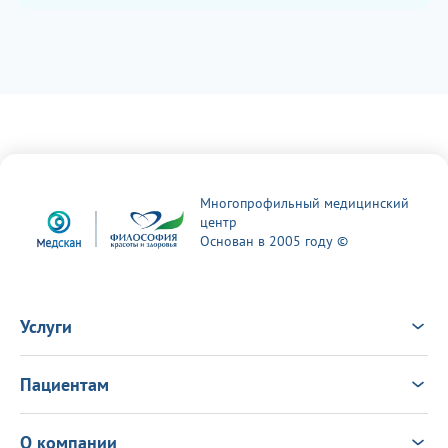
Многопрофильный медицинский
центр
Основан в 2005 году ©
Услуги
Услуги
Врачи
Пациентам
Анализы
Консультация Онлайн
Чек-ап
Выезд врача на дом
Новости
О компании