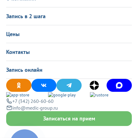
Налоговый вычет
Политика в области качества
О центре
Подарочные сертификаты
Информация для пациентов
Запись в 2 шага
Программа лояльности
Оставить отзыв
Лицензиии
Вакансии
Цены
Политика конфиденциальности
Контакты
Запись онлайн
+7 (342) 260-60-60
info@medic-group.ru
Записаться на прием