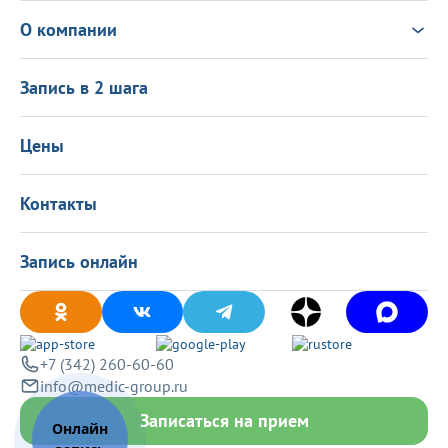
Консультация Онлайн
Чек-ап
Выезд врача на дом
Новости
О компании
Налоговый вычет
Политика в области качества
О центре
Подарочные сертификаты
Информация для пациентов
Запись в 2 шага
Программа лояльности
Оставить отзыв
Лицензиии
Вакансии
Цены
Политика конфиденциальности
Контакты
Запись онлайн
+7 (342) 260-60-60
info@medic-group.ru
Записаться на прием