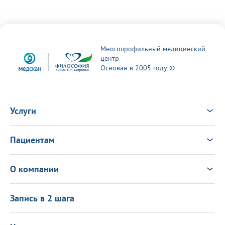
Многопрофильный медицинский
центр
Основан в 2005 году ©
Услуги
Услуги
Врачи
Пациентам
Анализы
Консультация Онлайн
Чек-ап
Выезд врача на дом
Новости
О компании
Налоговый вычет
Политика в области качества
О центре
Подарочные сертификаты
Информация для пациентов
Запись в 2 шага
Программа лояльности
Оставить отзыв
Лицензиии
Вакансии