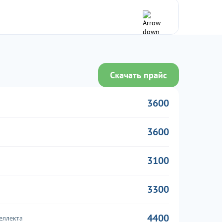
Скачать прайс
3600
3600
3100
3300
4400
еллекта