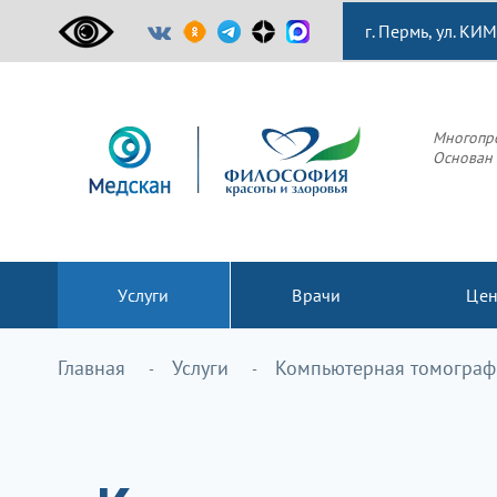
г. Пермь, ул. КИМ
Многопр
Основан 
Услуги
Врачи
Це
Главная
Услуги
Компьютерная томографи