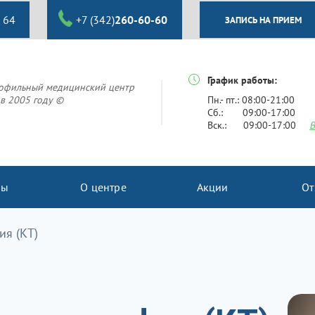
 64
+7 (342)
260-60-60
ЗАПИСЬ НА ПРИЕМ
График работы:
офильный медицинский центр
в 2005 году ©
Пн.- пт.: 08:00-21:00
Сб.: 09:00-17:00
Вск.: 09:00-17:00
В
ны
О центре
Акции
От
я (КТ)