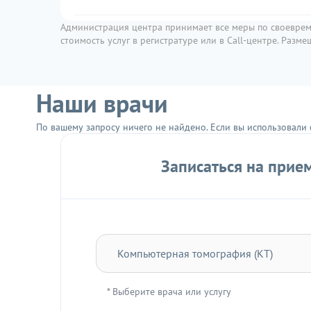
Администрация центра принимает все меры по своеврем
Компьютерно-томографическая коронарография, с к
стоимость услуг в регистратуре или в Call-центре. Раз
Компьютерная томография головного мозга
Наши врачи
Компьютерная томография головного мозга с интерп
По вашему запросу ничего не найдено. Если вы использовали 
Компьютерная томография височных костей (среднее
Записаться на прием
Компьютерная томография придаточных пазух носа (
КТ-скрининг коронарного кальция
* Выберите врача или услугу