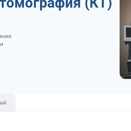
томография (КТ)
чения
ом
ний