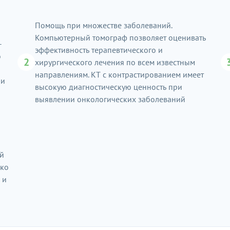
Помощь при множестве заболеваний.
Компьютерный томограф позволяет оценивать
–
эффективность терапевтического и
о
2
хирургического лечения по всем известным
направлениям. КТ с контрастированием имеет
 и
высокую диагностическую ценность при
выявлении онкологических заболеваний
ой
гко
 и