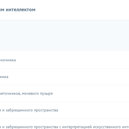
ым интеллектом
оночника
ника
четочников, мочевого пузыря
 и забрюшинного пространства
и забрюшинного пространства с интерпретацией искусственного инт