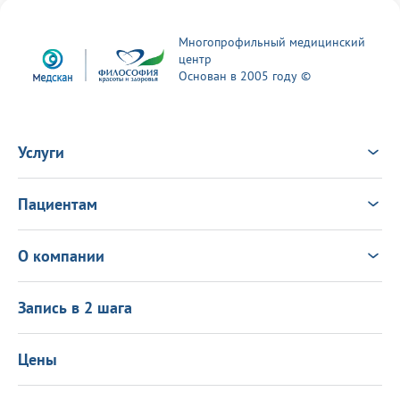
Многопрофильный медицинский
центр
Основан в 2005 году ©
Услуги
Услуги
Врачи
Пациентам
Анализы
Консультация Онлайн
Чек-ап
Выезд врача на дом
Новости
О компании
Налоговый вычет
Политика в области качества
О центре
Подарочные сертификаты
Информация для пациентов
Запись в 2 шага
Программа лояльности
Оставить отзыв
Лицензиии
Вакансии
Цены
Политика конфиденциальности