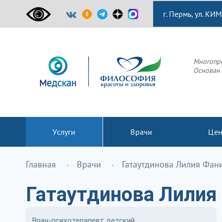
г. Пермь, ул. КИМ
Многопр
Основан 
Услуги
Врачи
Це
Главная
Врачи
Гатаутдинова Лилия Фан
Гатаутдинова Лилия
Врач-психотерапевт детский