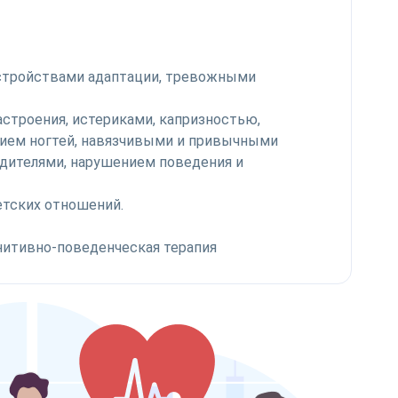
сстройствами адаптации, тревожными
троения, истериками, капризностью,
анием ногтей, навязчивыми и привычными
дителями, нарушением поведения и
-детских отношений.
огнитивно-поведенческая терапия