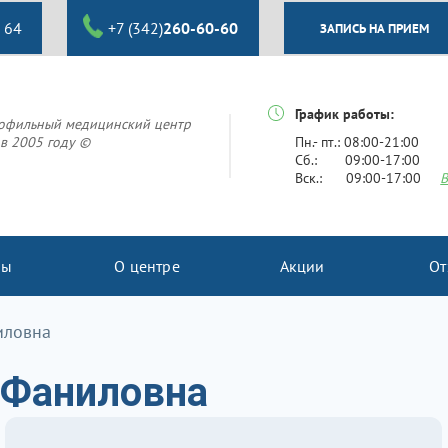
 64
+7 (342)
260-60-60
ЗАПИСЬ НА ПРИЕМ
График работы:
офильный медицинский центр
в 2005 году ©
Пн.- пт.: 08:00-21:00
Сб.: 09:00-17:00
Вск.: 09:00-17:00
В
ны
О центре
Акции
От
иловна
 Фаниловна