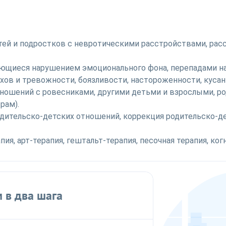
етей и подростков с невротическими расстройствами, ра
щиеся нарушением эмоционального фона, перепадами нас
ахов и тревожности, боязливости, настороженности, кус
ошений с ровесниками, другими детьми и взрослыми, ро
рам).
одительско-детских отношений, коррекция родительско
апия, арт-терапия, гештальт-терапия, песочная терапия, к
 в два шага