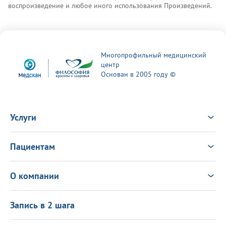
воспроизведение и любое иного использования Произведений.
Многопрофильный медицинский
центр
Основан в 2005 году ©
Услуги
Услуги
Врачи
Пациентам
Анализы
Консультация Онлайн
Чек-ап
Выезд врача на дом
Новости
О компании
Налоговый вычет
Политика в области качества
О центре
Подарочные сертификаты
Информация для пациентов
Запись в 2 шага
Программа лояльности
Оставить отзыв
Лицензиии