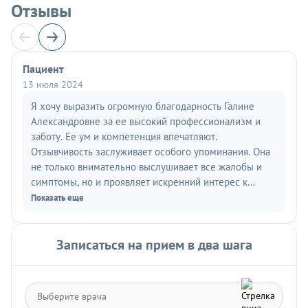
Отзывы
Пациент
13 июля 2024
Я хочу выразить огромную благодарность Галине
Александровне за ее высокий профессионализм и
заботу. Ее ум и компетенция впечатляют.
Отзывчивость заслуживает особого упоминания. Она
не только внимательно выслушивает все жалобы и
симптомы, но и проявляет искренний интерес к
благополучию и успешности лечения. Ее способность
Показать еще
объяснить сложные медицинские термины простым и
доступным языком делает визит к врачу менее
стрессовым и более информативным. Я безмерно
Записаться на прием в два шага
признательна Галине Александровне за ее талант и
преданность своей профессии. Отдельное спасибо
хочу сказать за умение успокаивать пациента и
выстраивать доверительные отношения. Я обратилась