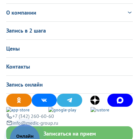
Консультация Онлайн
Чек-ап
Выезд врача на дом
Новости
О компании
Налоговый вычет
Политика в области качества
О центре
Подарочные сертификаты
Информация для пациентов
Запись в 2 шага
Программа лояльности
Оставить отзыв
Лицензиии
Вакансии
Цены
Политика конфиденциальности
Контакты
Запись онлайн
+7 (342) 260-60-60
info@medic-group.ru
Записаться на прием