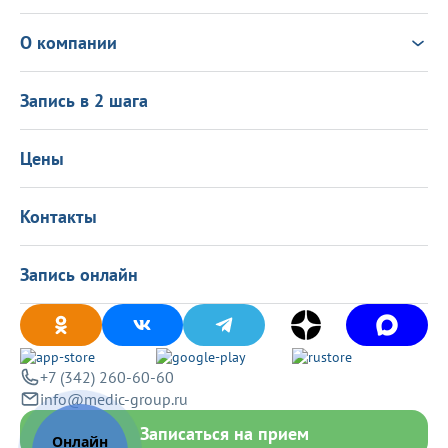
Анализы
Консультация Онлайн
Чек-ап
Выезд врача на дом
Новости
О компании
Налоговый вычет
Политика в области качества
О центре
Подарочные сертификаты
Информация для пациентов
Запись в 2 шага
Программа лояльности
Оставить отзыв
Лицензиии
Вакансии
Цены
Политика конфиденциальности
Контакты
Запись онлайн
+7 (342) 260-60-60
info@medic-group.ru
Записаться на прием