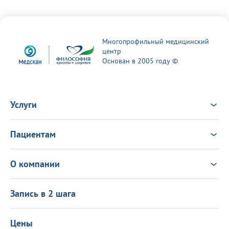
Многопрофильный медицинский
центр
Основан в 2005 году ©
Услуги
Услуги
Врачи
Пациентам
Анализы
Консультация Онлайн
Чек-ап
Выезд врача на дом
Новости
О компании
Налоговый вычет
Политика в области качества
О центре
Подарочные сертификаты
Информация для пациентов
Запись в 2 шага
Программа лояльности
Оставить отзыв
Лицензиии
Вакансии
Цены