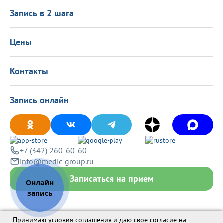
Политика в области качества
О центре
Подарочные сертификаты
Информация для пациентов
Запись в 2 шага
Программа лояльности
Оставить отзыв
Лицензиии
Вакансии
Цены
Политика конфиденциальности
Контакты
Запись онлайн
+7 (342) 260-60-60
info@medic-group.ru
Записаться на прием
Принимаю условия соглашения и даю своё согласие на