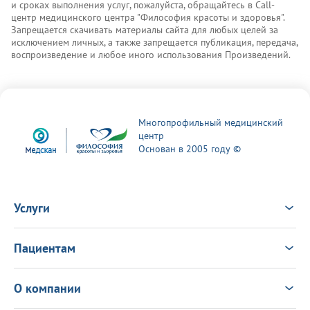
и сроках выполнения услуг, пожалуйста, обращайтесь в Call-
центр медицинского центра "Философия красоты и здоровья".
Запрещается скачивать материалы сайта для любых целей за
исключением личных, а также запрещается публикация, передача,
воспроизведение и любое иного использования Произведений.
Многопрофильный медицинский
центр
Основан в 2005 году ©
Услуги
Услуги
Врачи
Пациентам
Анализы
Консультация Онлайн
Чек-ап
Выезд врача на дом
Новости
О компании
Налоговый вычет