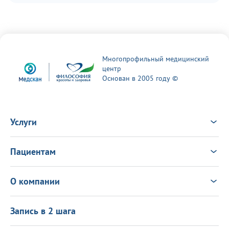
Многопрофильный медицинский
центр
Основан в 2005 году ©
Услуги
Услуги
Врачи
Пациентам
Анализы
Консультация Онлайн
Чек-ап
Выезд врача на дом
Новости
О компании
Налоговый вычет
Политика в области качества
О центре
Подарочные сертификаты
Информация для пациентов
Запись в 2 шага
Программа лояльности
Оставить отзыв
Лицензиии