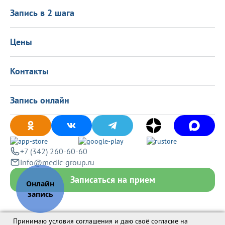
Политика в области качества
О центре
Подарочные сертификаты
Информация для пациентов
Запись в 2 шага
Программа лояльности
Оставить отзыв
Лицензиии
Вакансии
Цены
Политика конфиденциальности
Контакты
Запись онлайн
+7 (342) 260-60-60
info@medic-group.ru
Записаться на прием
Принимаю условия соглашения и даю своё согласие на