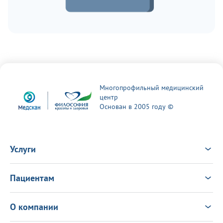
Многопрофильный медицинский
центр
Основан в 2005 году ©
Услуги
Услуги
Врачи
Пациентам
Анализы
Консультация Онлайн
Чек-ап
Выезд врача на дом
Новости
О компании
Налоговый вычет