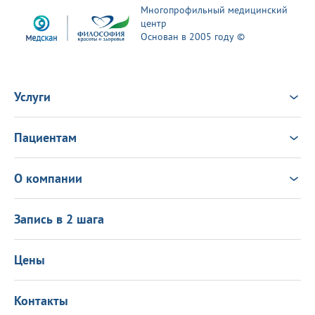
Многопрофильный медицинский
центр
Основан в 2005 году ©
Услуги
Услуги
Врачи
Пациентам
Анализы
Консультация Онлайн
Чек-ап
Выезд врача на дом
Новости
О компании
Налоговый вычет
Политика в области качества
О центре
Подарочные сертификаты
Информация для пациентов
Запись в 2 шага
Программа лояльности
Оставить отзыв
Лицензиии
Вакансии
Цены
Политика конфиденциальности
Контакты