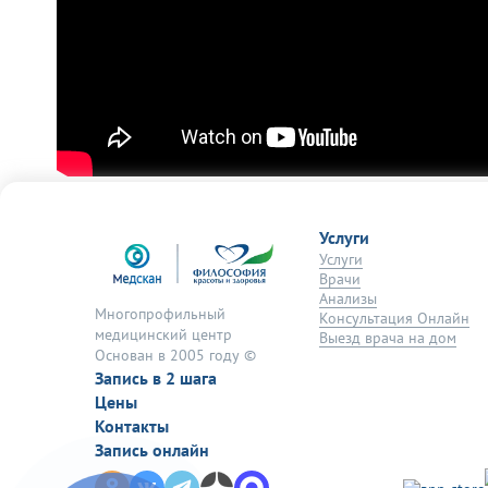
Услуги
Услуги
Врачи
Анализы
Многопрофильный
Консультация Онлайн
медицинский центр
Выезд врача на дом
Основан в 2005 году ©
Запись в 2 шага
Цены
Контакты
Запись онлайн