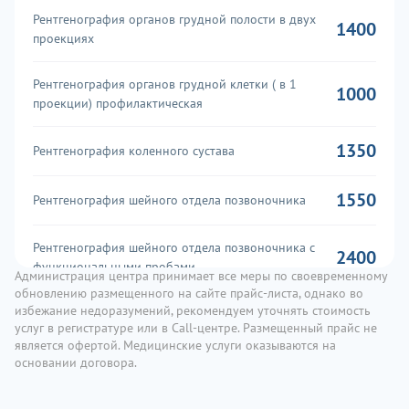
Рентгенография органов грудной полости в двух
1400
проекциях
Рентгенография органов грудной клетки ( в 1
1000
проекции) профилактическая
1350
Рентгенография коленного сустава
1550
Рентгенография шейного отдела позвоночника
Рентгенография шейного отдела позвоночника с
2400
функциональными пробами
Администрация центра принимает все меры по своевременному
обновлению размещенного на сайте прайс-листа, однако во
избежание недоразумений, рекомендуем уточнять стоимость
Обзорная урография (рентгенография
1100
услуг в регистратуре или в Call-центре. Размещенный прайс не
мочевыделительной системы)
является офертой. Медицинские услуги оказываются на
основании договора.
1250
Рентгенография придаточных пазух носа