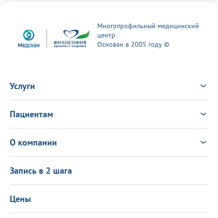
Многопрофильный медицинский
центр
Основан в 2005 году ©
Услуги
Услуги
Врачи
Пациентам
Анализы
Консультация Онлайн
Чек-ап
Выезд врача на дом
Новости
О компании
Налоговый вычет
Политика в области качества
О центре
Подарочные сертификаты
Информация для пациентов
Запись в 2 шага
Программа лояльности
Оставить отзыв
Лицензиии
Вакансии
Цены
Политика конфиденциальности