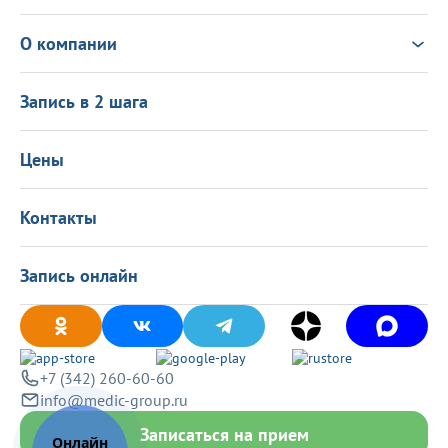
Анализы
Консультация Онлайн
Чек-ап
Выезд врача на дом
Новости
О компании
Налоговый вычет
Политика в области качества
О центре
Подарочные сертификаты
Информация для пациентов
Запись в 2 шага
Программа лояльности
Оставить отзыв
Лицензиии
Вакансии
Цены
Политика конфиденциальности
Контакты
Запись онлайн
+7 (342) 260-60-60
info@medic-group.ru
Записаться на прием