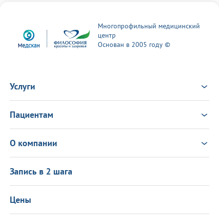
Многопрофильный медицинский
центр
Основан в 2005 году ©
Услуги
Услуги
Врачи
Пациентам
Анализы
Консультация Онлайн
Чек-ап
Выезд врача на дом
Новости
О компании
Налоговый вычет
Политика в области качества
О центре
Подарочные сертификаты
Информация для пациентов
Запись в 2 шага
Программа лояльности
Оставить отзыв
Лицензиии
Вакансии
Цены
Политика конфиденциальности