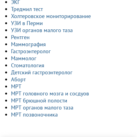
ЭКГ
Тредмил тест
Холтеровское мониторирование
УЗИ в Перми
УЗИ органов малого таза
Рентген
Маммография
Гастроэнтеролог
Маммолог
Стоматология
Детский гастроэнтеролог
Аборт
МРТ
МРТ головного мозга и сосдуов
МРТ брюшной полости
МРТ органов малого таза
МРТ позвоночника