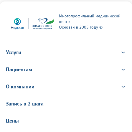
Многопрофильный медицинский
центр
Основан в 2005 году ©
Услуги
Услуги
Врачи
Пациентам
Анализы
Консультация Онлайн
Чек-ап
Выезд врача на дом
Новости
О компании
Налоговый вычет
Политика в области качества
О центре
Подарочные сертификаты
Информация для пациентов
Запись в 2 шага
Программа лояльности
Оставить отзыв
Лицензиии
Вакансии
Цены
Политика конфиденциальности