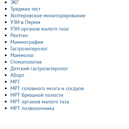
ЭКГ
Тредмил тест
Холтеровское мониторирование
УЗИ в Перми
УЗИ органов малого таза
Рентген
Маммография
Гастроэнтеролог
Маммолог
Стоматология
Детский гастроэнтеролог
Аборт
МРТ
МРТ головного мозга и сосдуов
МРТ брюшной полости
МРТ органов малого таза
МРТ позвоночника