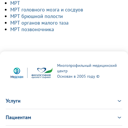
МРТ
МРТ головного мозга и сосдуов
МРТ брюшной полости
МРТ органов малого таза
МРТ позвоночника
Многопрофильный медицинский
центр
Основан в 2005 году ©
Услуги
Услуги
Врачи
Пациентам
Анализы
Консультация Онлайн