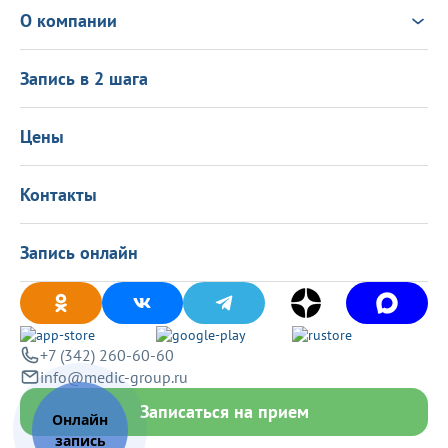
Чек-ап
Выезд врача на дом
Новости
О компании
Налоговый вычет
Политика в области качества
О центре
Подарочные сертификаты
Информация для пациентов
Запись в 2 шага
Программа лояльности
Оставить отзыв
Лицензиии
Вакансии
Цены
Политика конфиденциальности
Контакты
Запись онлайн
+7 (342) 260-60-60
info@medic-group.ru
Записаться на прием