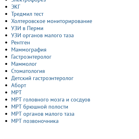
ЭКГ
Тредмил тест
Холтеровское мониторирование
УЗИ в Перми
УЗИ органов малого таза
Рентген
Маммография
Гастроэнтеролог
Маммолог
Стоматология
Детский гастроэнтеролог
Аборт
МРТ
МРТ головного мозга и сосдуов
МРТ брюшной полости
МРТ органов малого таза
МРТ позвоночника