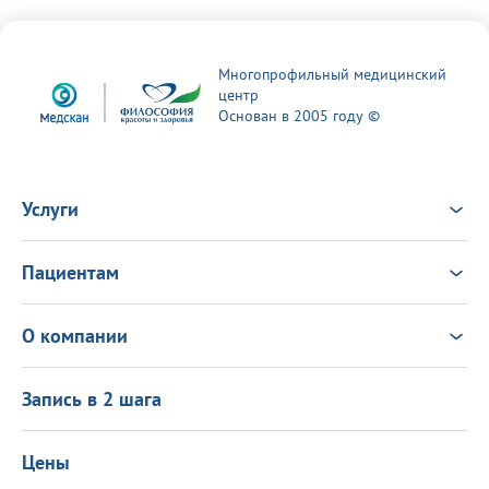
Многопрофильный медицинский
центр
Основан в 2005 году ©
Услуги
Услуги
Врачи
Пациентам
Анализы
Консультация Онлайн
Чек-ап
Выезд врача на дом
Новости
О компании
Налоговый вычет
Политика в области качества
О центре
Подарочные сертификаты
Информация для пациентов
Запись в 2 шага
Программа лояльности
Оставить отзыв
Лицензиии
Вакансии
Цены
Политика конфиденциальности