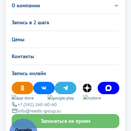
Чек-ап
Консультация Онлайн
О компании
Новости
Выезд врача на дом
Налоговый вычет
О центре
Политика в области качества
Запись в 2 шага
Информация для пациентов
Подарочные сертификаты
Оставить отзыв
Программа лояльности
Лицензиии
Цены
Вакансии
Политика конфиденциальности
Контакты
Запись онлайн
+7 (342) 260-60-60
info@medic-group.ru
Записаться на прием