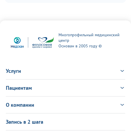
Многопрофильный медицинский
центр
Основан в 2005 году ©
Услуги
Услуги
Врачи
Пациентам
Анализы
Консультация Онлайн
Чек-ап
Выезд врача на дом
Новости
О компании
Налоговый вычет
Политика в области качества
О центре
Подарочные сертификаты
Информация для пациентов
Запись в 2 шага
Программа лояльности
Оставить отзыв