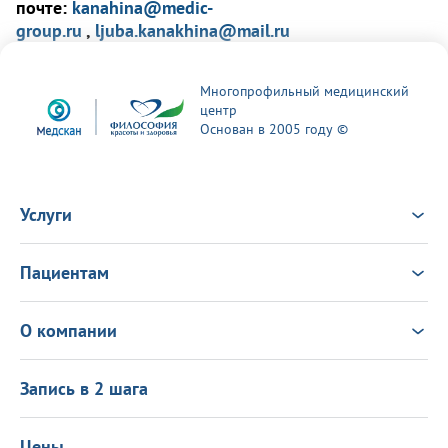
почте:
kanahina@medic-
group.ru
,
ljuba.kanakhina@mail.ru
Многопрофильный медицинский
центр
Основан в 2005 году ©
Услуги
Услуги
Врачи
Пациентам
Анализы
Консультация Онлайн
Чек-ап
Выезд врача на дом
Новости
О компании
Налоговый вычет
Политика в области качества
О центре
Подарочные сертификаты
Информация для пациентов
Запись в 2 шага
Программа лояльности
Оставить отзыв
Лицензиии
Вакансии
Цены