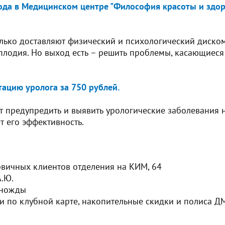
года в Медицинском центре "Философия красоты и здор
ько доставляют физический и психологический дискомф
сплодия. Но выход есть – решить проблемы, касающиес
тацию уролога за 750 рублей.
предупредить и выявить урологические заболевания на
т его эффективность.
рвичных клиентов отделения на КИМ, 64
А.Ю.
иножды
и по клубной карте, накопительные скидки и полиса Д