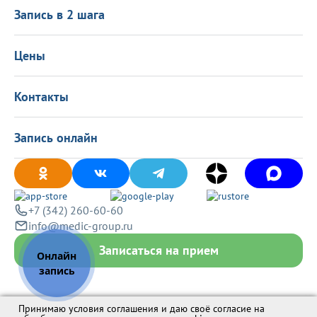
О центре
Подарочные сертификаты
Информация для пациентов
Запись в 2 шага
Программа лояльности
Оставить отзыв
Лицензиии
Вакансии
Цены
Политика конфиденциальности
Контакты
Запись онлайн
+7 (342) 260-60-60
info@medic-group.ru
Записаться на прием
Принимаю условия соглашения и даю своё согласие на