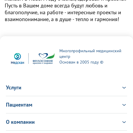
Пусть в Вашем доме всегда будут любовь и
благополучие, на работе - интересные проекты и
взаимопонимание, а в душе - тепло и гармония!
Многопрофильный медицинский
центр
Основан в 2005 году ©
Услуги
Услуги
Врачи
Пациентам
Анализы
Консультация Онлайн
Чек-ап
Выезд врача на дом
Новости
О компании
Налоговый вычет
Политика в области качества