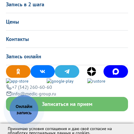
Подарочные сертификаты
Информация для пациентов
Запись в 2 шага
Программа лояльности
Оставить отзыв
Лицензиии
Вакансии
Цены
Политика конфиденциальности
Контакты
Запись онлайн
+7 (342) 260-60-60
info@medic-group.ru
Записаться на прием
Принимаю условия соглашения и даю своё согласие на
обработку персональных данных и cookies
.