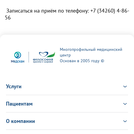
Записаться на приём по телефону: +7 (34260) 4-86-
56
Многопрофильный медицинский
центр
Основан в 2005 году ©
Услуги
Услуги
Врачи
Пациентам
Анализы
Консультация Онлайн
Чек-ап
Выезд врача на дом
Новости
О компании
Налоговый вычет
Политика в области качества
О центре