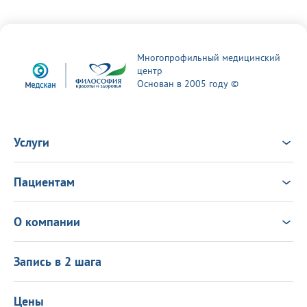
Многопрофильный медицинский
центр
Основан в 2005 году ©
Услуги
Услуги
Врачи
Пациентам
Анализы
Консультация Онлайн
Чек-ап
Выезд врача на дом
Новости
О компании
Налоговый вычет
Политика в области качества
О центре
Подарочные сертификаты
Информация для пациентов
Запись в 2 шага
Программа лояльности
Оставить отзыв
Лицензиии
Вакансии
Цены