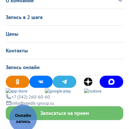
О компании
Налоговый вычет
Политика в области качества
О центре
Подарочные сертификаты
Информация для пациентов
Запись в 2 шага
Программа лояльности
Оставить отзыв
Лицензиии
Вакансии
Цены
Политика конфиденциальности
Контакты
Запись онлайн
+7 (342) 260-60-60
info@medic-group.ru
Записаться на прием