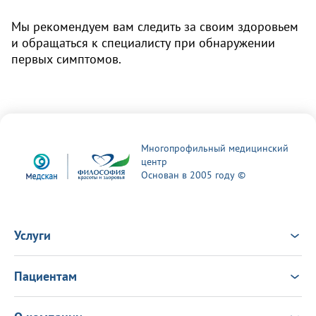
Мы рекомендуем вам следить за своим здоровьем
и обращаться к специалисту при обнаружении
первых симптомов.
Многопрофильный медицинский
центр
Основан в 2005 году ©
Услуги
Услуги
Врачи
Пациентам
Анализы
Консультация Онлайн
Чек-ап
Выезд врача на дом
Новости