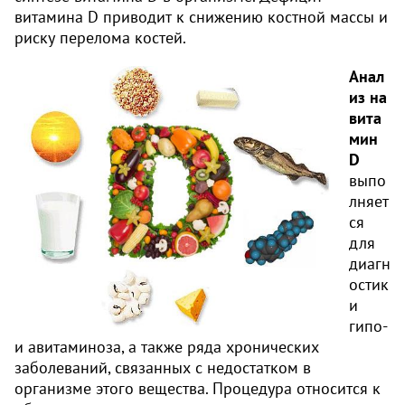
витамина
D
приводит к снижению костной массы и
риску перелома костей.
Анал
из на
вита
мин
D
выпо
лняет
ся
для
диагн
остик
и
гипо-
и авитаминоза, а также ряда хронических
заболеваний, связанных с недостатком в
организме этого вещества. Процедура относится к