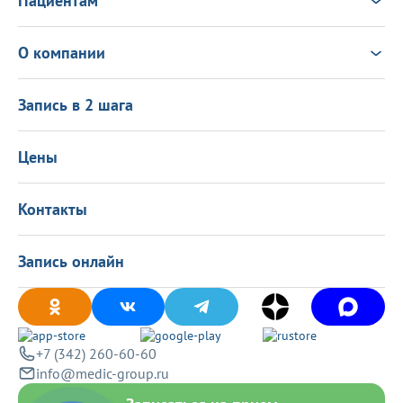
Пациентам
Анализы
Консультация Онлайн
Чек-ап
Выезд врача на дом
Новости
О компании
Налоговый вычет
Политика в области качества
О центре
Подарочные сертификаты
Информация для пациентов
Запись в 2 шага
Программа лояльности
Оставить отзыв
Лицензиии
Вакансии
Цены
Политика конфиденциальности
Контакты
Запись онлайн
+7 (342) 260-60-60
info@medic-group.ru