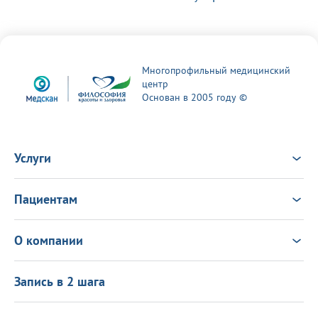
Многопрофильный медицинский
центр
Основан в 2005 году ©
Услуги
Услуги
Врачи
Пациентам
Анализы
Консультация Онлайн
Чек-ап
Выезд врача на дом
Новости
О компании
Налоговый вычет
Политика в области качества
О центре
Подарочные сертификаты
Информация для пациентов
Запись в 2 шага
Программа лояльности
Оставить отзыв
Лицензиии