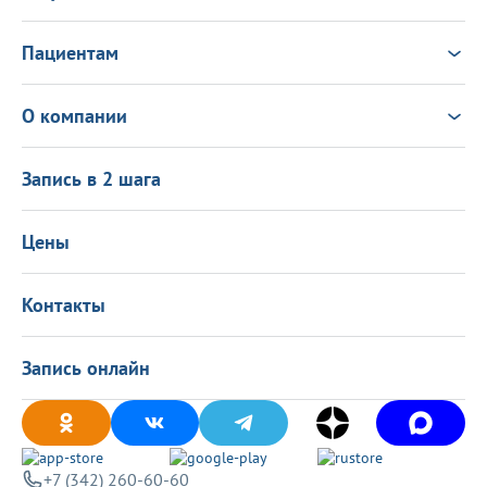
Услуги
Врачи
Пациентам
Анализы
Консультация Онлайн
Чек-ап
Выезд врача на дом
Новости
О компании
Налоговый вычет
Политика в области качества
О центре
Подарочные сертификаты
Информация для пациентов
Запись в 2 шага
Программа лояльности
Оставить отзыв
Лицензиии
Вакансии
Цены
Политика конфиденциальности
Контакты
Запись онлайн
+7 (342) 260-60-60