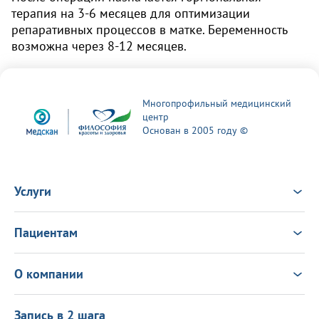
терапия на 3-6 месяцев для оптимизации
репаративных процессов в матке. Беременность
возможна через 8-12 месяцев.
Многопрофильный медицинский
центр
Основан в 2005 году ©
Услуги
Услуги
Врачи
Пациентам
Анализы
Консультация Онлайн
Чек-ап
Выезд врача на дом
Новости
О компании
Налоговый вычет
Политика в области качества
О центре
Подарочные сертификаты
Информация для пациентов
Запись в 2 шага