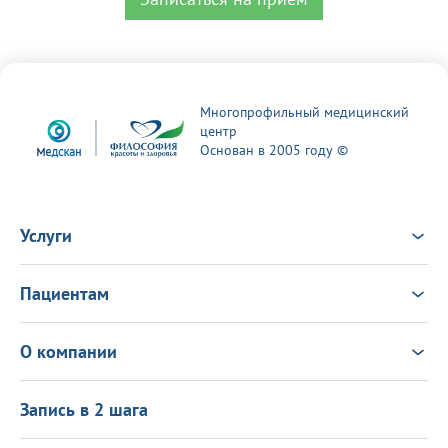
Многопрофильный медицинский
центр
Основан в 2005 году ©
Услуги
Услуги
Врачи
Пациентам
Анализы
Консультация Онлайн
Чек-ап
Выезд врача на дом
Новости
О компании
Налоговый вычет
Политика в области качества
О центре
Подарочные сертификаты
Информация для пациентов
Запись в 2 шага
Программа лояльности
Оставить отзыв
Лицензиии