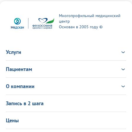
Многопрофильный медицинский
центр
Основан в 2005 году ©
Услуги
Услуги
Врачи
Пациентам
Анализы
Консультация Онлайн
Чек-ап
Выезд врача на дом
Новости
О компании
Налоговый вычет
Политика в области качества
О центре
Подарочные сертификаты
Информация для пациентов
Запись в 2 шага
Программа лояльности
Оставить отзыв
Лицензиии
Вакансии
Цены
Политика конфиденциальности