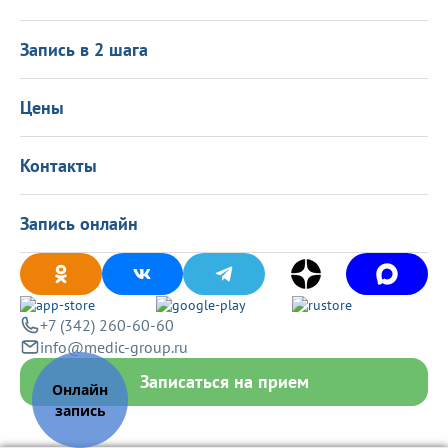
Налоговый вычет
Политика в области качества
О центре
Подарочные сертификаты
Информация для пациентов
Запись в 2 шага
Программа лояльности
Оставить отзыв
Лицензиии
Вакансии
Цены
Политика конфиденциальности
Контакты
Запись онлайн
+7 (342) 260-60-60
info@medic-group.ru
Записаться на прием