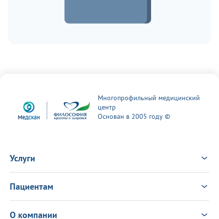
Многопрофильный медицинский
центр
Основан в 2005 году ©
Услуги
Услуги
Врачи
Пациентам
Анализы
Консультация Онлайн
Чек-ап
Выезд врача на дом
Новости
О компании