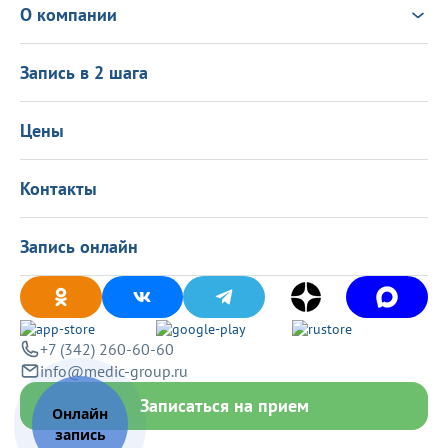
Выезд врача на дом
Новости
О компании
Налоговый вычет
Политика в области качества
О центре
Подарочные сертификаты
Информация для пациентов
Запись в 2 шага
Программа лояльности
Оставить отзыв
Лицензиии
Вакансии
Цены
Политика конфиденциальности
Контакты
Запись онлайн
+7 (342) 260-60-60
info@medic-group.ru
Записаться на прием